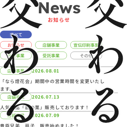
News
お知らせ
すべて
お知らせ
店舗事業
宣伝印刷事業
外販事業
受託事業
その他
2026.08.01
店舗事業
「なら燈花会」期間中の営業時間を変更いたし
ます。
2026.07.13
店舗事業
人気商品「鹿の菓」販売しております！
2026.07.09
店舗事業
豊臣兄弟 扇子 販売始めました！