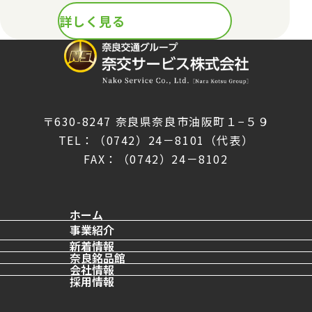
詳しく見る
〒630-8247
奈良県奈良市油阪町１−５９
TEL：（0742）24－8101（代表）
FAX：（0742）24－8102
ホーム
事業紹介
店舗事業
新着情報
奈良銘品館
宣伝印刷事業
会社情報
宣伝印刷事業トップ
外販事業
採用情報
車外広告
受託事業
車内広告
その他交通・屋外広告